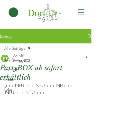
Beitrag
Alle Beiträge
Dorfwirt
Alle Beiträge
9. Apr. 2021
PartyBOX ab sofort
Specials
erhältlich
Events
+++ NEU +++ NEU +++ NEU +++ 
Fotos
NEU +++ NEU +++